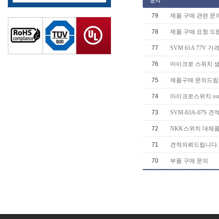
79
제품 구매 관련 문
78
제품 구매 요청 드
77
SVM 61A 77V 가
76
마이크로 스위치 샘플 
75
제품구매 문의드립
74
마이크로스위치 ssm314
73
SVM-63A-07S 
72
NKK스위치 대체품 
71
견적의뢰드립니다.
70
부품 구매 문의