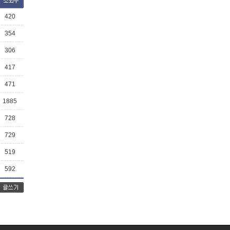
420
354
306
417
471
1885
728
729
519
592