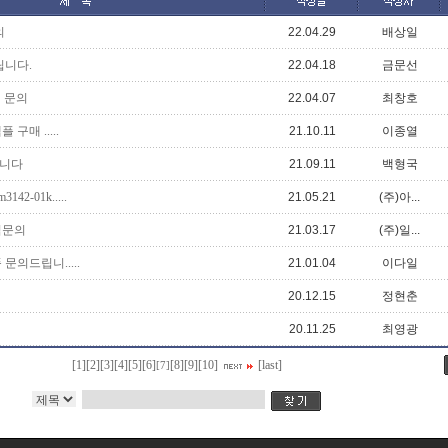
의
22.04.29
배상일
립니다.
22.04.18
금문선
격 문의
22.04.07
최창호
구매 .....
21.10.11
이종열
니다
21.09.11
백형국
2-01k.....
21.05.21
(주)아...
견적문의
21.03.17
(주)일...
문의드립니.....
21.01.04
이다일
20.12.15
정현춘
20.11.25
최영광
[1]
[2]
[3]
[4]
[5]
[6]
[8]
[9]
[10]
[last]
[7]